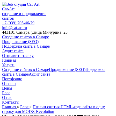
Cat-Art
создание и продвижение
сайтов
+7 (939) 705-46-79
info@cat-art.ru
443110, Самара, улица Мичурина, 23
Создание сайтов в Самаре
Продвижение (SEO)
Поддержка сайта в Самаре
Аудит сайта
Отправить заявку
Главная
Услуги
Создание сайтов в Самаре
Продвижение (SEO)
Поддержка
сайта в Самаре
Аудит сайта
Портфолио
Отзывы
Цены
Блог
О нас
Контакты
Главная
»
Блог
»
Плагин сжатия HTML-кода сайта в одну
строку для MODX Revolution