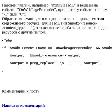
Назовем плагин, например, "minifyHTML" и вешаем на
событие "OnWebPagePrerender", приоритет у события ставим
"-1" (или "0").
Обратите внимание, что мы дополнительно проверяем
тип
содержимого
ресурса (для HTML тип $modx->resource-
>content_type == 1), это исключает срабатывание плагина для
ресурсов с другим типом.
<?php
if ($modx->event->name == 'OnWebPagePrerender' && $modx
    $output = &$modx->resource->_output;
    $output = preg_replace('|\s+|', ' ', $output);
}
Комментарии к посту
Написать комментарий