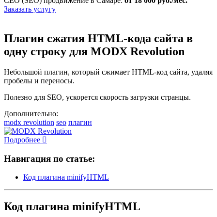
СЕО (SEO) продвижение в Самаре:
от 18 000 руб./мес.
Заказать услугу
Плагин сжатия HTML-кода сайта в
одну строку для MODX Revolution
Небольшой плагин, который сжимает HTML-код сайта, удаляя
пробелы и переносы.
Полезно для SEO, ускорется скорость загрузки странцы.
Дополнительно:
modx revolution
seo
плагин
Подробнее
Навигация по статье:
Код плагина minifyHTML
Код плагина minifyHTML