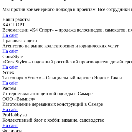
Мы против конвейерного подхода к проектам. Все сотрудники 
Наши работы
К4 СПОРТ
Веломагазин «К4 Спорт» – продажа велосипедов, самокатов, 
На сайт
Правовая защита
Агентство на рынке коллекторских и юридических услуг
На сайт
CorsaStyle
«CorsaStyle» – надежный российский производитель дизайне
На сайт
Успех
Таксопарк «Успех» – Официальный партнер Яндекс.Такси
На сайт
Растем
Интернет-магазин детской одежды в Самаре
ООО «Вымпел»
Изготовление деревянных конструкций в Самаре
На сайт
ProHobby.su
Коллективный блог о хобби: вязание, садоводство
На сайт
Феличита